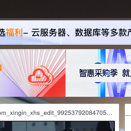
Screenshot_20251109_193009_com_xingin_xhs_edit_992537920847051.jpg